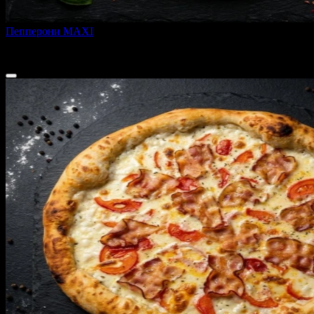
Пепперони MAXI
1060 г
990 ₽