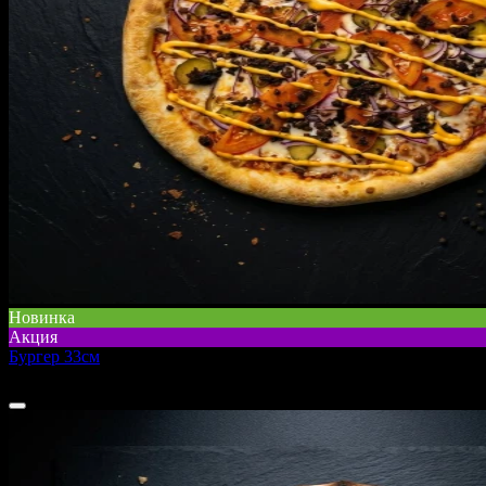
Новинка
Акция
Бургер 33см
от
599 ₽