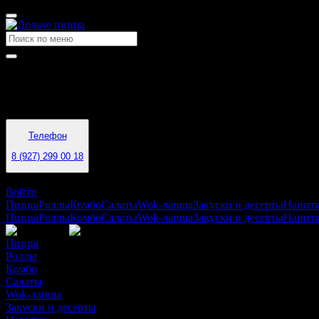
Время работы
10:00 - 23:30
Телефон
8 (927) 299 00 18
Новосемейкино
Войти
Пицца
Роллы
Комбо
Салаты
Wok-лапша
Закуски и десерты
Напит
Пицца
Роллы
Комбо
Салаты
Wok-лапша
Закуски и десерты
Напит
Пицца
Роллы
Комбо
Салаты
Wok-лапша
Закуски и десерты